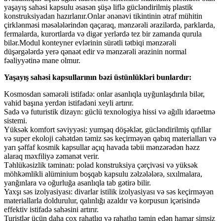
yaşayış sahəsi kapsulu əsasən şüşə liflə gücləndirilmiş plastik
konstruksiyadan hazırlanır.Onlar ənənəvi tikintinin ətraf mühitin
çirklənməsi məsələlərindən qaçaraq, mənzərəli ərazilərdə, parklarda,
fermalarda, kurortlarda və digər yerlərdə tez bir zamanda qurula
bilər.Modul konteyner evlərinin sürətli tətbiqi mənzərəli
düşərgələrdə yerə qənaət edir və mənzərəli ərazinin normal
fəaliyyətinə mane olmur.
Yaşayış sahəsi kapsullarının bəzi üstünlükləri bunlardır:
Kosmosdan səmərəli istifadə: onlar asanlıqla uyğunlaşdırıla bilər,
vahid başına yerdən istifadəni xeyli artırır.
Sadə və futuristik dizayn: güclü texnologiya hissi və ağıllı idarəetmə
sistemi.
Yüksək komfort səviyyəsi: yumşaq döşəklər, gücləndirilmiş qıfıllar
və super ekoloji cəhətdən təmiz səs keçirməyən qabıq materialları və
yarı şəffaf kosmik kapsullar açıq havada təbii mənzərədən həzz
alaraq məxfiliyə zəmanət verir.
Təhlükəsizlik təminatı: polad konstruksiya çərçivəsi və yüksək
möhkəmlikli alüminium boşqab kapsulu zəlzələlərə, sıxılmalara,
yanğınlara və oğurluğa asanlıqla tab gətirə bilir.
Yaxşı səs izolyasiyası: divarlar istilik izolyasiyası və səs keçirməyən
materiallarla doldurulur, qalınlığı azaldır və korpusun içərisində
effektiv istifadə sahəsini artırır.
Turistlər üçün daha çox rahatlıq və rahatlıq təmin edən hamar simsiz