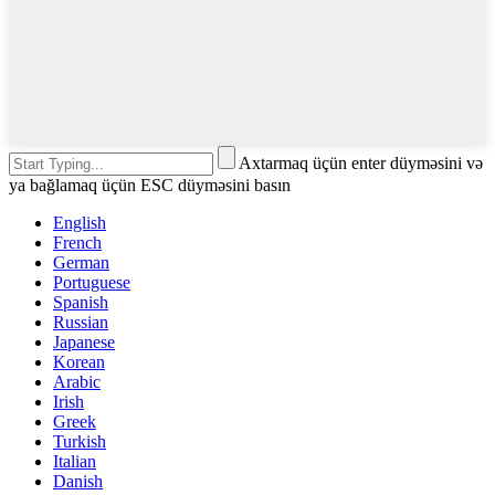
Axtarmaq üçün enter düyməsini və
ya bağlamaq üçün ESC düyməsini basın
English
French
German
Portuguese
Spanish
Russian
Japanese
Korean
Arabic
Irish
Greek
Turkish
Italian
Danish