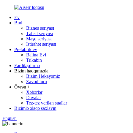
Ev
Bud
Biznes seriyası
Təhsil seriyası
Məşq seriyası
İstirahət seriyası
Prefabrik ev
Balina Evi
Trikabin
Fərdiləşdirmə
Bizim haqqımızda
Bizim Hekayəmiz
Zavod turu
Öyrən +
Xəbərlər
Davalar
Tez-tez verilən suallar
Bizimlə əlaqə saxlayın
English