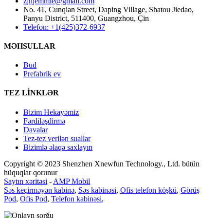
zjhjemmie@gmail.com
No. 41, Cunqian Street, Daping Village, Shatou Jiedao,
Panyu District, 511400, Guangzhou, Çin
Telefon: +1(425)372-6937
MƏHSULLAR
Bud
Prefabrik ev
TEZ LİNKLƏR
Bizim Hekayəmiz
Fərdiləşdirmə
Davalar
Tez-tez verilən suallar
Bizimlə əlaqə saxlayın
Copyright © 2023 Shenzhen Xnewfun Technology., Ltd. bütün
hüquqlar qorunur
Saytın xəritəsi
-
AMP Mobil
Səs keçirməyən kabinə
,
Səs kabinəsi
,
Ofis telefon köşkü
,
Görüş
Pod
,
Ofis Pod
,
Telefon kabinəsi
,