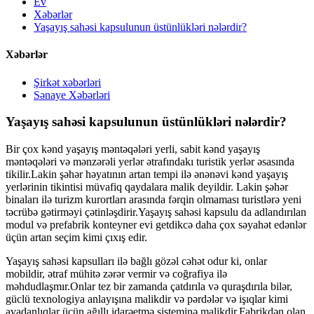
Ev
Xəbərlər
Yaşayış sahəsi kapsulunun üstünlükləri nələrdir?
Xəbərlər
Şirkət xəbərləri
Sənaye Xəbərləri
Yaşayış sahəsi kapsulunun üstünlükləri nələrdir?
Bir çox kənd yaşayış məntəqələri yerli, sabit kənd yaşayış
məntəqələri və mənzərəli yerlər ətrafındakı turistik yerlər əsasında
tikilir.Lakin şəhər həyatının artan tempi ilə ənənəvi kənd yaşayış
yerlərinin tikintisi müvafiq qaydalara malik deyildir. Lakin şəhər
binaları ilə turizm kurortları arasında fərqin olmaması turistlərə yeni
təcrübə gətirməyi çətinləşdirir.Yaşayış sahəsi kapsulu da adlandırılan
modul və prefabrik konteyner evi getdikcə daha çox səyahət edənlər
üçün artan seçim kimi çıxış edir.
Yaşayış sahəsi kapsulları ilə bağlı gözəl cəhət odur ki, onlar
mobildir, ətraf mühitə zərər vermir və coğrafiya ilə
məhdudlaşmır.Onlar tez bir zamanda çatdırıla və quraşdırıla bilər,
güclü texnologiya anlayışına malikdir və pərdələr və işıqlar kimi
avadanlıqlar üçün ağıllı idarəetmə sisteminə malikdir.Fabrikdən olan