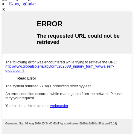
E-poçt göndər
x