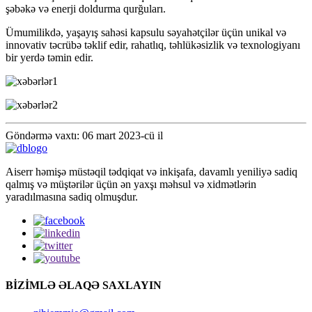
şəbəkə və enerji doldurma qurğuları.
Ümumilikdə, yaşayış sahəsi kapsulu səyahətçilər üçün unikal və
innovativ təcrübə təklif edir, rahatlıq, təhlükəsizlik və texnologiyanı
bir yerdə təmin edir.
Göndərmə vaxtı: 06 mart 2023-cü il
Aiserr həmişə müstəqil tədqiqat və inkişafa, davamlı yeniliyə sadiq
qalmış və müştərilər üçün ən yaxşı məhsul və xidmətlərin
yaradılmasına sadiq olmuşdur.
BİZİMLƏ ƏLAQƏ SAXLAYIN